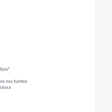
392m²
tos nos fundos
futura