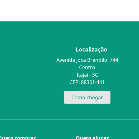
Localização
Avenida Joca Brandão, 744
Centro
Itajai - SC
CEP: 88301-441
Como chegar
Quero comprar
Quero alugar