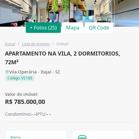
+ Fotos (25)
Mapa
QR Code
Inicial
/
Lista de imóveis
/
Imóvel
APARTAMENTO NA VILA, 2 DORMITORIOS,
72M²
Vila Operária - Itajaí - SC
Código: V2189
Valor do imóvel:
R$ 785.000,00
Condomínio:
- -
IPTU:
- -