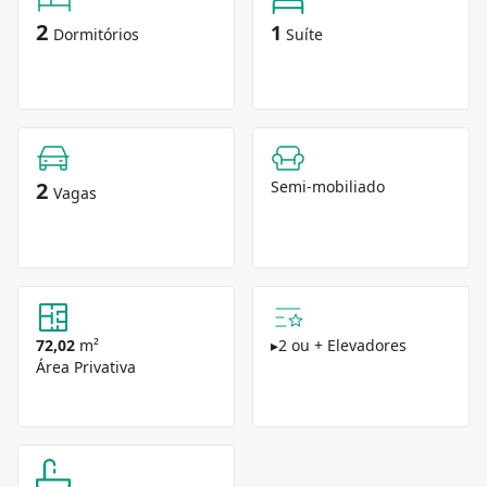
2
1
Dormitórios
Suíte
2
Semi-mobiliado
Vagas
72,02
m²
▸
2 ou + Elevadores
Área Privativa