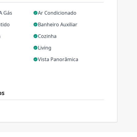
A Gás
Ar Condicionado
tido
Banheiro Auxiliar
a
Cozinha
Living
Vista Panorâmica
os