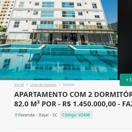
+ 
Inicial
/
Lista de imóveis
/
Imóvel
APARTAMENTO COM 2 DORMITÓRI
82.0 M² POR - R$ 1.450.000,00 - F
Fazenda - Itajaí - SC
Código: V2496