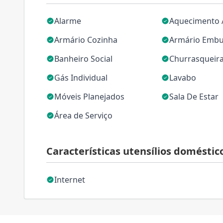
Alarme
Aquecimento 
Armário Cozinha
Armário Embu
Banheiro Social
Churrasqueir
Gás Individual
Lavabo
Móveis Planejados
Sala De Estar
Área de Serviço
Características utensílios doméstic
Internet