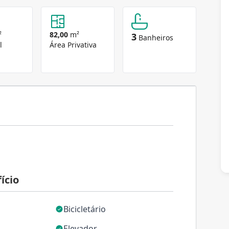
²
82,00
m²
3
Banheiros
l
Área Privativa
ício
Bicicletário
Elevador