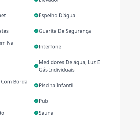
met
Espelho D'água
ates
Guarita De Segurança
em Na
Interfone
Medidores De água, Luz E
Gás Individuais
o Com Borda
Piscina Infantil
Pub
ão
Sauna