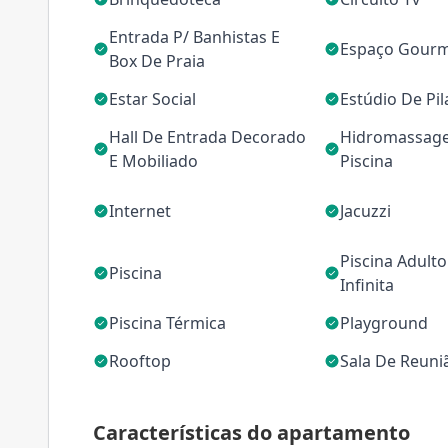
Entrada P/ Banhistas E
Espaço Gour
Box De Praia
Estar Social
Estúdio De Pil
Hall De Entrada Decorado
Hidromassag
E Mobiliado
Piscina
Internet
Jacuzzi
Piscina Adult
Piscina
Infinita
Piscina Térmica
Playground
Rooftop
Sala De Reuni
Características do apartamento