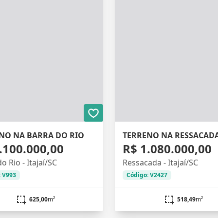
NO NA BARRA DO RIO
TERRENO NA RESSACAD
.100.000,00
R$ 1.080.000,00
o Rio - Itajaí/SC
Ressacada - Itajaí/SC
: V993
Código: V2427
625,00
m²
518,49
m²