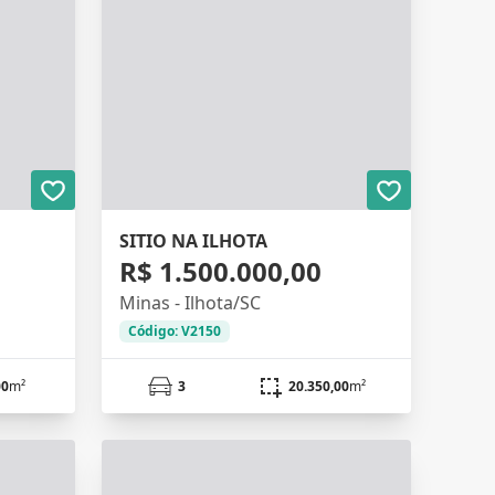
SITIO NA ILHOTA
R$ 1.500.000,00
Minas - Ilhota/SC
Código: V2150
00
m²
3
20.350,00
m²