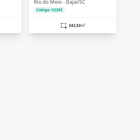
Rio do Meio - Itajaí/SC
Código: V2292
242,52
m²