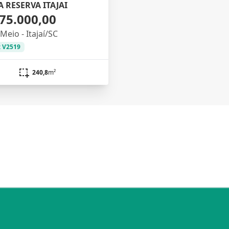
A RESERVA ITAJAI
75.000,00
Meio - Itajaí/SC
: V2519
240,8
m²