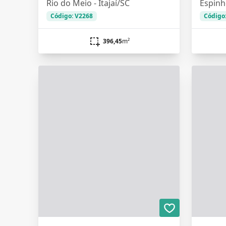
Rio do Meio - Itajaí/SC
Espinhe
Código: V2268
Código
396,45
m²