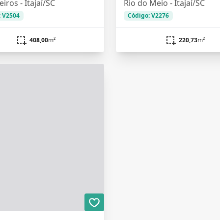
iros - Itajaí/SC
Rio do Meio - Itajaí/SC
: V2504
Código: V2276
408,00
m²
220,73
m²