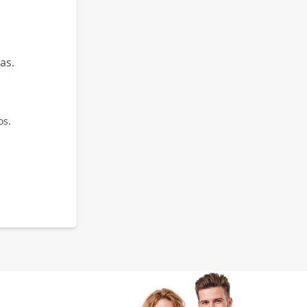
as.
os.
.