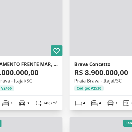
APARTAMENTO FRENTE MAR, 3 SUITES, 188M²
Brava Concetto
.000.000,00
R$ 8.900.000,00
rava - Itajaí/SC
Praia Brava - Itajaí/SC
: V2466
Código: V2530
3
3
249,2
m²
4
4
3
La