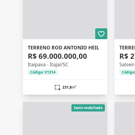
TERRENO ROD ANTONIO HEIL
TERRE
R$ 69.000.000,00
R$ 2
Itaipava - Itajaí/SC
Salseir
Código: V1314
Código
231,8
m²
Semi-mobiliado