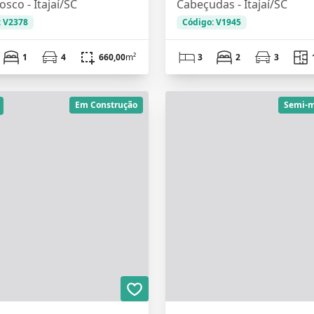
sco - Itajaí/SC
Cabeçudas - Itajaí/SC
: V2378
Código: V1945
1
4
660,00
m²
3
2
3
Em Construção
Semi-m