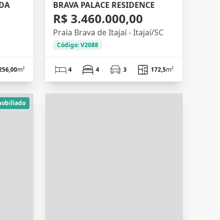
NDA
BRAVA PALACE RESIDENCE
R$ 3.460.000,00
Praia Brava de Itajaí - Itajaí/SC
Código: V2088
256,00
m²
4
4
3
172,5
m²
obiliado