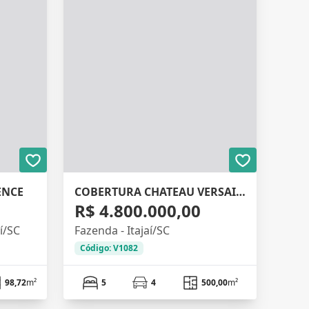
ENCE
COBERTURA CHATEAU VERSAILLES
R$ 4.800.000,00
aí/SC
Fazenda - Itajaí/SC
Código: V1082
98,72
m²
5
4
500,00
m²