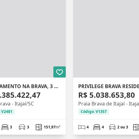
APARTAMENTO NA BRAVA, 3 SUÍTES, 152M²
PRIVILEGE BRAVA RESID
.385.422,47
R$ 5.038.653,80
rava - Itajaí/SC
Praia Brava de Itajaí - Itaj
: V2481
Código: V1357
3
3
151,97
m²
4
4
2 ou 3