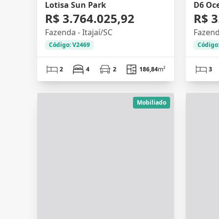
Lotisa Sun Park
D6 Oc
R$ 3.764.025,92
R$ 3
Fazenda - Itajaí/SC
Fazenda
Código: V2469
Código
2
4
2
186,84
m²
3
Mobiliado