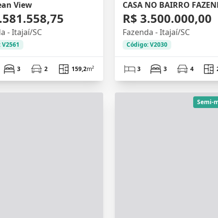
ean View
CASA NO BAIRRO FAZE
.581.558,75
R$ 3.500.000,00
 - Itajaí/SC
Fazenda - Itajaí/SC
: V2561
Código: V2030
3
2
159,2
m²
3
3
4
Semi-m