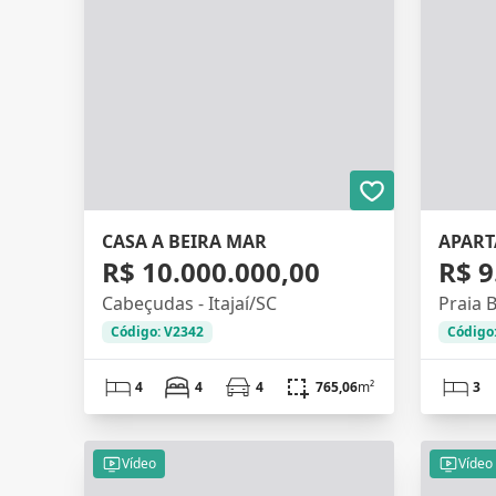
CASA A BEIRA MAR
R$ 10.000.000,00
R$ 9
Cabeçudas - Itajaí/SC
Praia B
Código: V2342
Código
4
4
4
765,06
m²
3
Vídeo
Vídeo