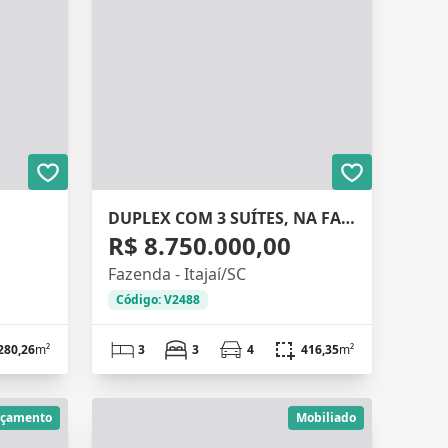
DUPLEX COM 3 SUÍTES, NA FAZENDA, 329M²
R$ 8.750.000,00
Fazenda - Itajaí/SC
Código: V2488
280,26
m²
3
3
4
416,35
m²
nçamento
Mobiliado