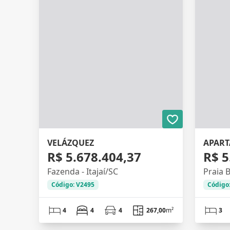
VELÁZQUEZ
R$ 5.678.404,37
R$ 5
Fazenda - Itajaí/SC
Praia B
Código: V2495
Código
4
4
4
267,00
m²
3