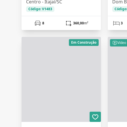
Centro - Itajaí/SC
Dom Bo
Código: V1483
Código
8
360,00
m²
3
Em Construção
Vídeo