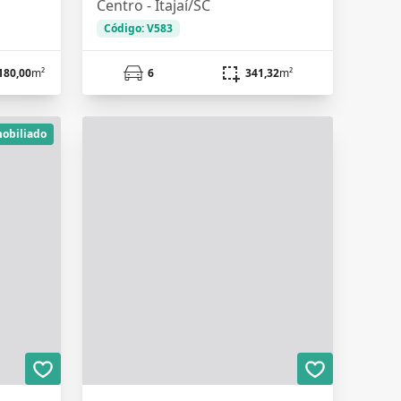
Centro - Itajaí/SC
Código: V583
180,00
m²
6
341,32
m²
obiliado