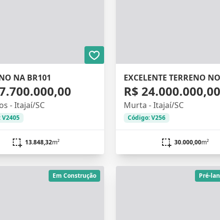
NO NA BR101
7.700.000,00
R$ 24.000.000,0
os - Itajaí/SC
Murta - Itajaí/SC
: V2405
Código: V256
13.848,32
m²
30.000,00
m²
Em Construção
Pré-la