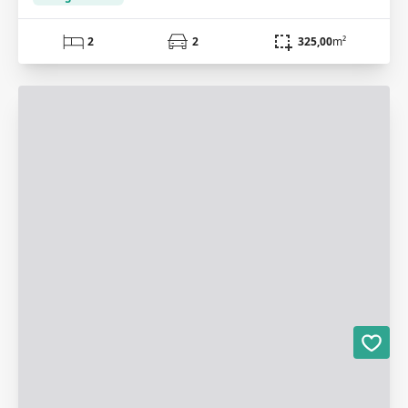
2
2
325,00
m²