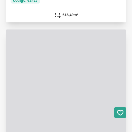
Código: V2427
518,49
m²