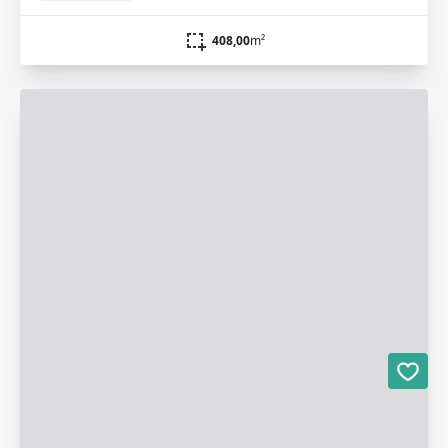
408,00
m²