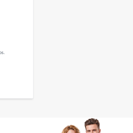
os.
.