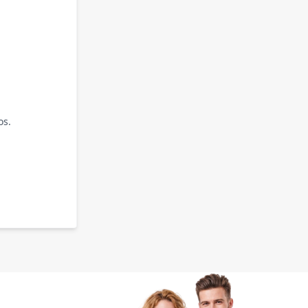
os.
.