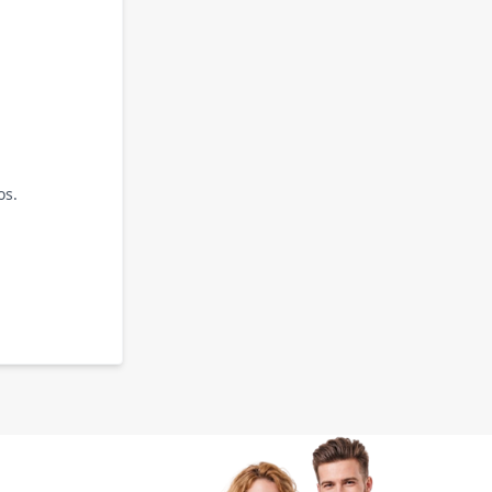
os.
.