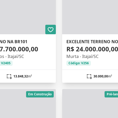
NO NA BR101
7.700.000,00
R$ 24.000.000,0
os - Itajaí/SC
Murta - Itajaí/SC
: V2405
Código: V256
13.848,32
m²
30.000,00
m²
Em Construção
Pré-la