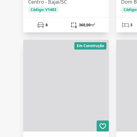
Centro - Itajaí/SC
Dom Bo
Código: V1483
Código
8
360,00
m²
3
Em Construção