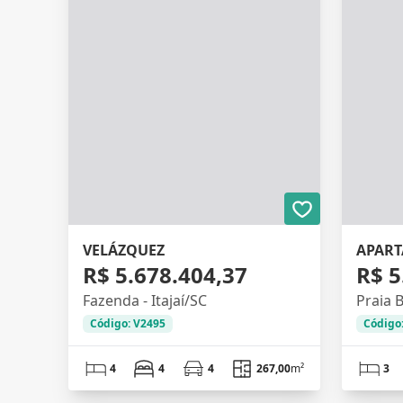
VELÁZQUEZ
R$ 5.678.404,37
R$ 5
Fazenda - Itajaí/SC
Praia B
Código: V2495
Código
4
4
4
267,00
m²
3