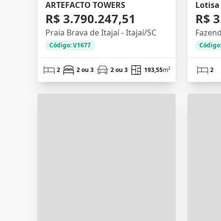
ARTEFACTO TOWERS
Lotisa
R$ 3.790.247,51
R$ 3
Praia Brava de Itajaí - Itajaí/SC
Fazenda
Código: V1677
Código
2
2 ou 3
2 ou 3
193,55
m²
2