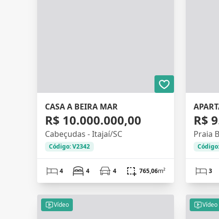
CASA A BEIRA MAR
R$ 10.000.000,00
R$ 9
Cabeçudas - Itajaí/SC
Praia B
Código: V2342
Código
4
4
4
765,06
m²
3
Vídeo
Vídeo