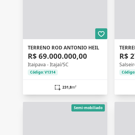
TERRENO ROD ANTONIO HEIL
TERRE
R$ 69.000.000,00
R$ 2
Itaipava - Itajaí/SC
Salseir
Código: V1314
Código
231,8
m²
Semi-mobiliado