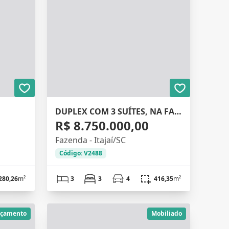
DUPLEX COM 3 SUÍTES, NA FAZENDA, 329M²
R$ 8.750.000,00
Fazenda - Itajaí/SC
Código: V2488
280,26
m²
3
3
4
416,35
m²
nçamento
Mobiliado