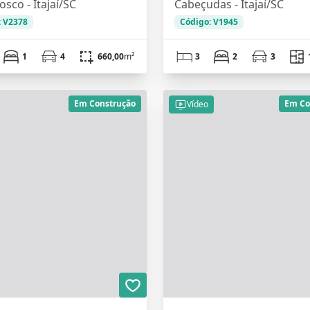
sco - Itajaí/SC
Cabeçudas - Itajaí/SC
: V2378
Código: V1945
1
4
660,00
m²
3
2
3
Em Construção
Em Co
Vídeo