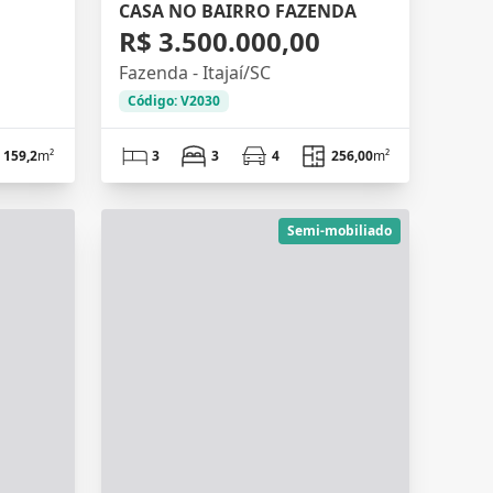
CASA NO BAIRRO FAZENDA
R$ 3.500.000,00
Fazenda - Itajaí/SC
Código: V2030
159,2
m²
3
3
4
256,00
m²
Semi-mobiliado