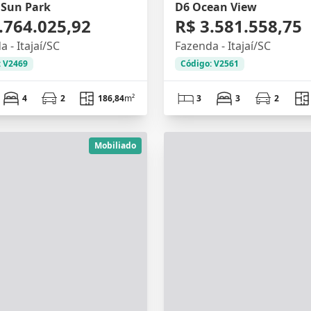
 Sun Park
D6 Ocean View
.764.025,92
R$ 3.581.558,75
 - Itajaí/SC
Fazenda - Itajaí/SC
: V2469
Código: V2561
4
2
186,84
m²
3
3
2
Mobiliado