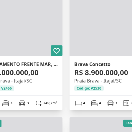
APARTAMENTO FRENTE MAR, 3 SUITES, 188M²
Brava Concetto
.000.000,00
R$ 8.900.000,00
rava - Itajaí/SC
Praia Brava - Itajaí/SC
: V2466
Código: V2530
3
3
249,2
m²
4
4
3
La