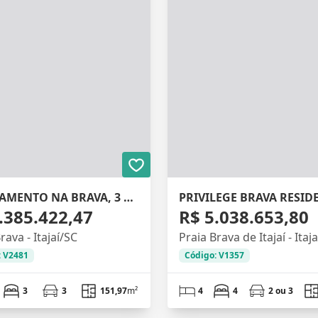
APARTAMENTO NA BRAVA, 3 SUÍTES, 152M²
PRIVILEGE BRAVA RESID
.385.422,47
R$ 5.038.653,80
rava - Itajaí/SC
Praia Brava de Itajaí - Itaj
: V2481
Código: V1357
3
3
151,97
m²
4
4
2 ou 3