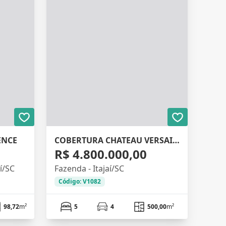
ENCE
COBERTURA CHATEAU VERSAILLES
R$ 4.800.000,00
aí/SC
Fazenda - Itajaí/SC
Código: V1082
98,72
m²
5
4
500,00
m²