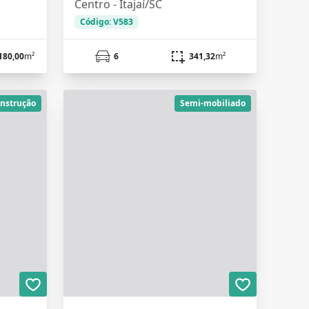
Centro - Itajaí/SC
Código: V583
180,00
m²
6
341,32
m²
nstrução
Semi-mobiliado