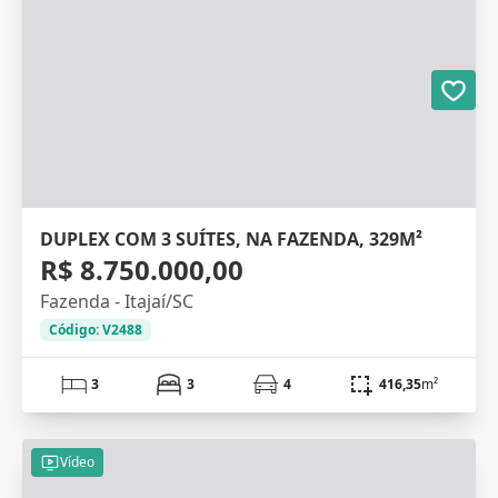
DUPLEX COM 3 SUÍTES, NA FAZENDA, 329M²
R$ 8.750.000,00
Fazenda - Itajaí/SC
Código: V2488
3
3
4
416,35
m²
Vídeo