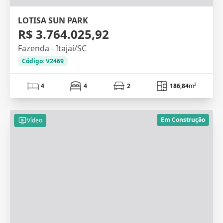
LOTISA SUN PARK
R$ 3.764.025,92
Fazenda - Itajaí/SC
Código: V2469
4
4
2
186,84
m²
Em Construção
Vídeo