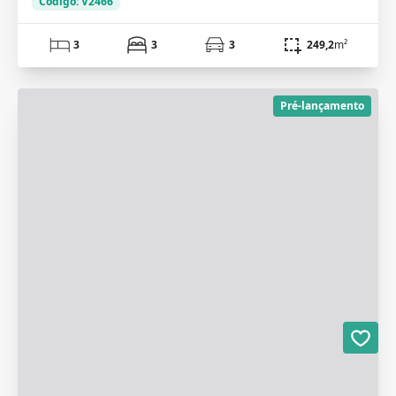
Código: V2466
3
3
3
249,2
m²
Pré-lançamento