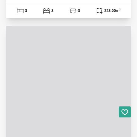
3
3
3
223,00
m²