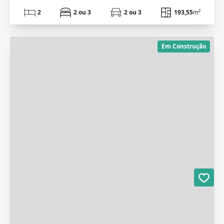
2
2 ou 3
2 ou 3
193,55
m²
Em Construção