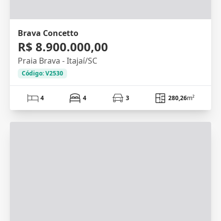
Brava Concetto
R$ 8.900.000,00
Praia Brava - Itajaí/SC
Código: V2530
4
4
3
280,26
m²