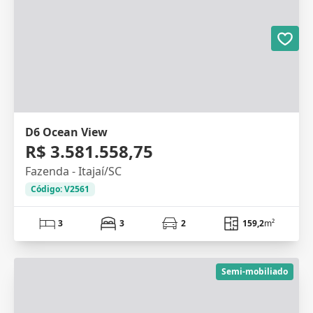
D6 Ocean View
R$ 3.581.558,75
Fazenda - Itajaí/SC
Código: V2561
3
3
2
159,2
m²
Semi-mobiliado