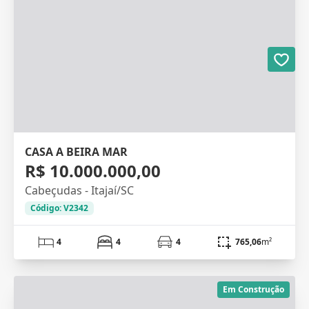
CASA A BEIRA MAR
R$ 10.000.000,00
Cabeçudas - Itajaí/SC
Código: V2342
4
4
4
765,06
m²
Em Construção