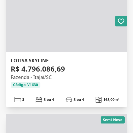
LOTISA SKYLINE
R$ 4.796.086,69
Fazenda - Itajaí/SC
Código: V1630
3
3 ou 4
3 ou 4
168,00
m²
Semi-Novo