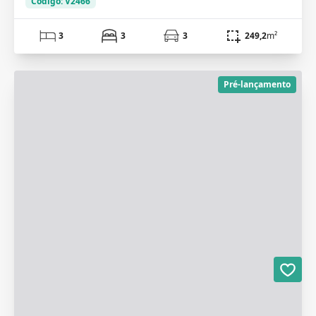
Código: V2466
3
3
3
249,2
m²
Pré-lançamento