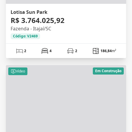
Lotisa Sun Park
R$ 3.764.025,92
Fazenda - Itajaí/SC
Código: V2469
2
4
2
186,84
m²
Em Construção
Vídeo