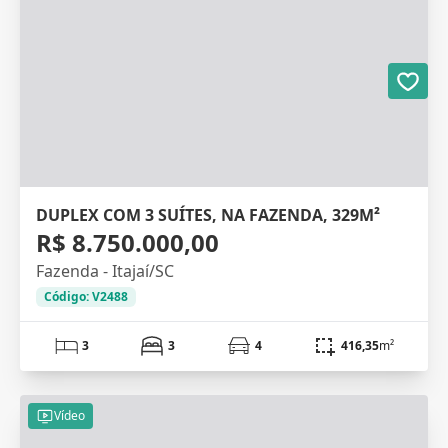
DUPLEX COM 3 SUÍTES, NA FAZENDA, 329M²
R$ 8.750.000,00
Fazenda - Itajaí/SC
Código: V2488
3
3
4
416,35
m²
Vídeo