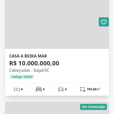
CASA A BEIRA MAR
R$ 10.000.000,00
Cabeçudas - Itajaí/SC
Código: V2342
4
4
4
765,06
m²
Em Construção