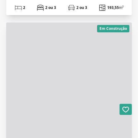
2
2 ou 3
2 ou 3
193,55
m²
Em Construção