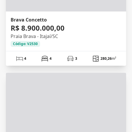
Brava Concetto
R$ 8.900.000,00
Praia Brava - Itajaí/SC
Código: V2530
4
4
3
280,26
m²