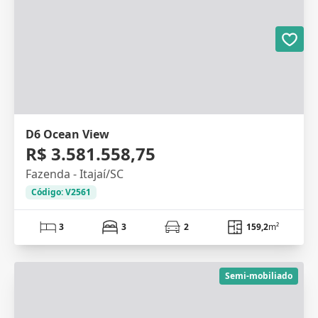
D6 Ocean View
R$ 3.581.558,75
Fazenda - Itajaí/SC
Código: V2561
3
3
2
159,2
m²
Semi-mobiliado