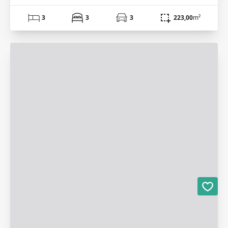
3
3
3
223,00
m²