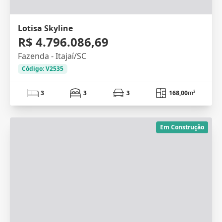
Lotisa Skyline
R$ 4.796.086,69
Fazenda - Itajaí/SC
Código: V2535
3
3
3
168,00
m²
Em Construção