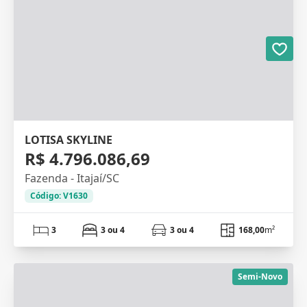
LOTISA SKYLINE
R$ 4.796.086,69
Fazenda - Itajaí/SC
Código: V1630
3
3 ou 4
3 ou 4
168,00
m²
Semi-Novo