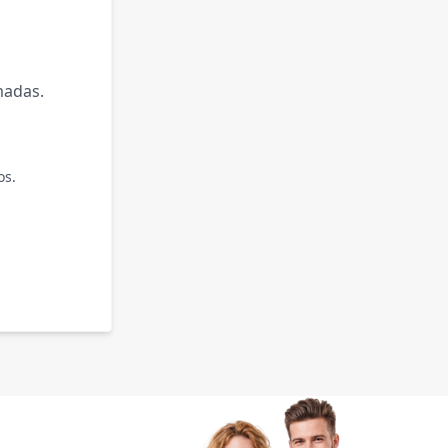
madas.
os.
.