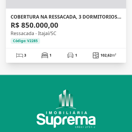
COBERTURA NA RESSACADA, 3 DORMITORIOS, 102M²
R$ 850.000,00
Ressacada - Itajaí/SC
Código: V2285
3
1
1
102,62
m²