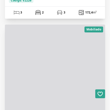
Código: V2226
3
2
3
172,4
m²
Mobiliado