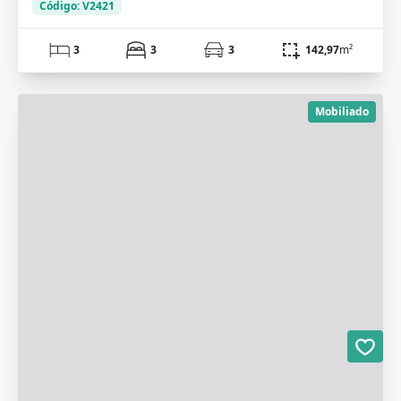
Código: V2421
3
3
3
142,97
m²
Mobiliado