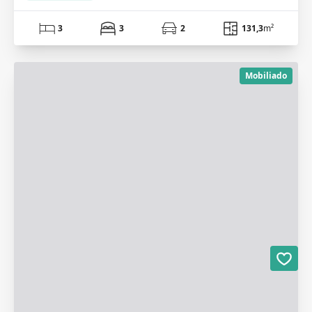
3
3
2
131,3
m²
Mobiliado