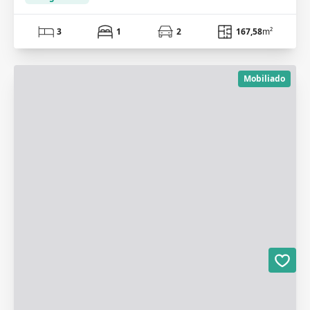
3
1
2
167,58
m²
Mobiliado