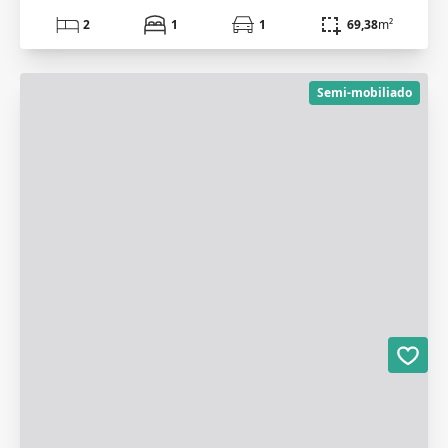
2
1
1
69,38
m²
Semi-mobiliado