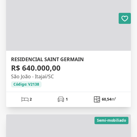
RESIDENCIAL SAINT GERMAIN
R$ 640.000,00
São João - Itajaí/SC
Código: V2138
2
1
60,54
m²
Semi-mobiliado