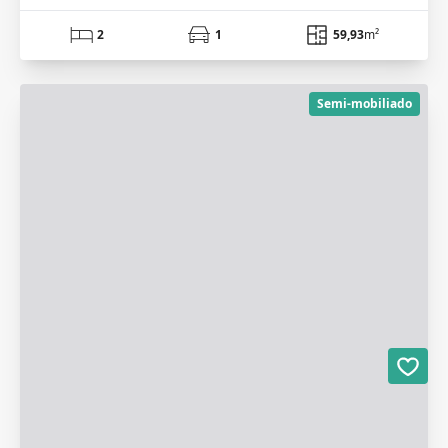
2
1
59,93
m²
Semi-mobiliado