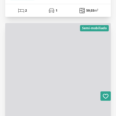
2
1
59,03
m²
Semi-mobiliado