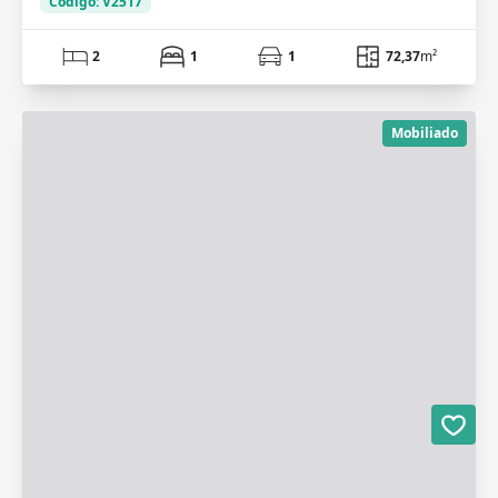
Código: V2517
2
1
1
72,37
m²
Mobiliado