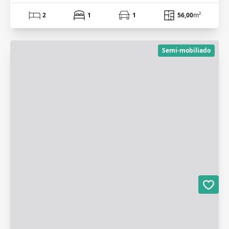
2
1
1
56,00
m²
Semi-mobiliado