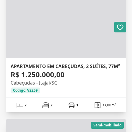
APARTAMENTO EM CABEÇUDAS, 2 SUÍTES, 77M²
R$ 1.250.000,00
Cabeçudas - Itajaí/SC
Código: V2259
2
2
1
77,00
m²
Semi-mobiliado