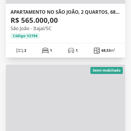
APARTAMENTO NO SÃO JOÃO, 2 QUARTOS, 68M²
R$ 565.000,00
São João - Itajaí/SC
Código: V2194
2
1
1
68,53
m²
Semi-mobiliado