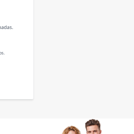
madas.
os.
.