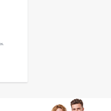
os.
.