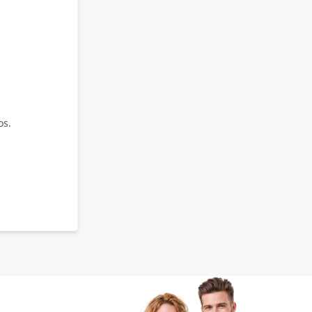
os.
.