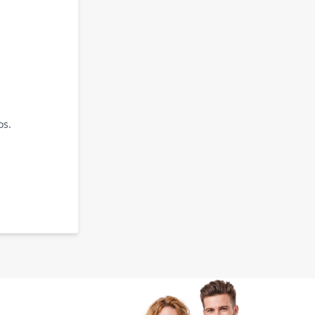
os.
.