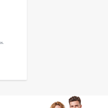
os.
.