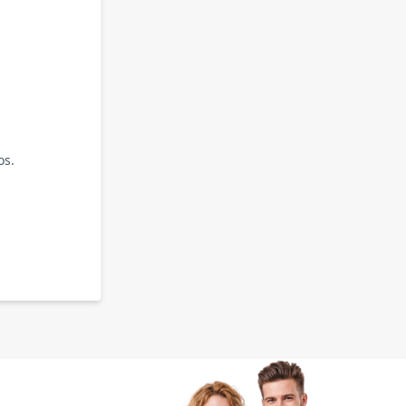
os.
.