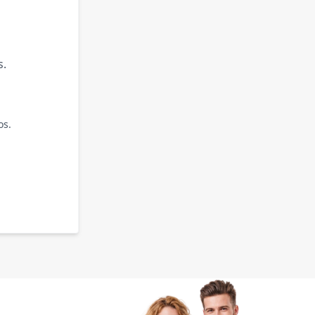
s.
os.
.