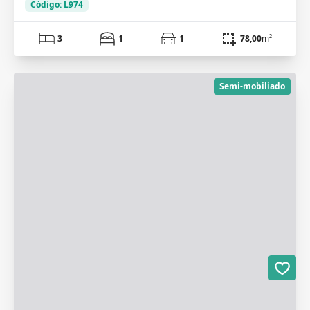
Código: L974
3
1
1
78,00
m²
Semi-mobiliado