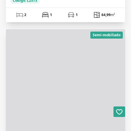
Código: L2573
2
1
1
64,99
m²
Semi-mobiliado