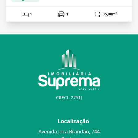
1
1
35,00
m²
CRECI: 2751J
Localização
Avenida Joca Brandão, 744