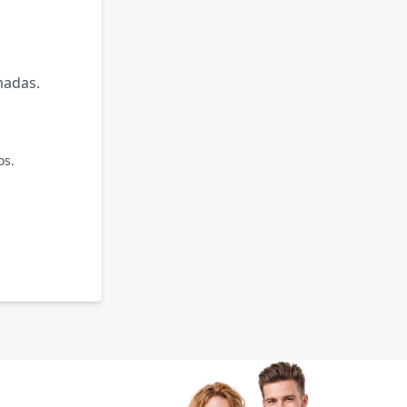
madas.
os.
.