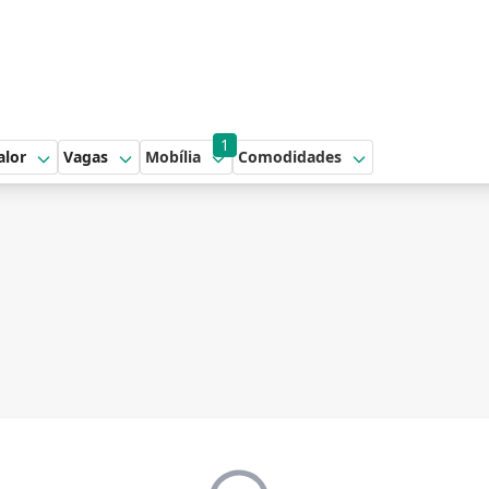
1
alor
Vagas
Mobília
Comodidades