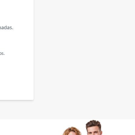
madas.
os.
.