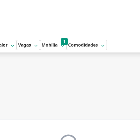
1
alor
Vagas
Mobília
Comodidades