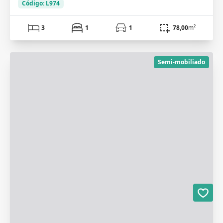
Código: L974
3
1
1
78,00
m²
Semi-mobiliado