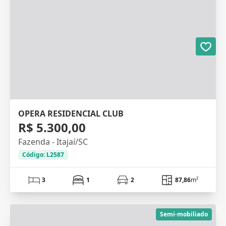
OPERA RESIDENCIAL CLUB
R$ 5.300,00
Fazenda - Itajaí/SC
Código: L2587
3
1
2
87,86
m²
Semi-mobiliado