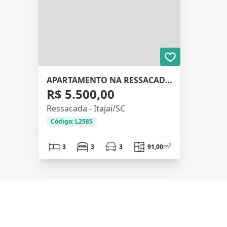
APARTAMENTO NA RESSACADA, MOBILIADO, 91M²
R$ 5.500,00
Ressacada - Itajaí/SC
Código: L2585
3
3
3
91,00
m²