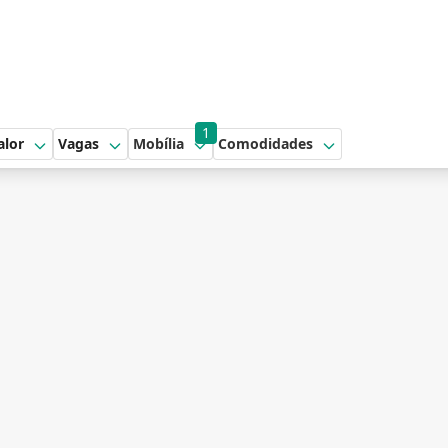
1
alor
Vagas
Mobília
Comodidades