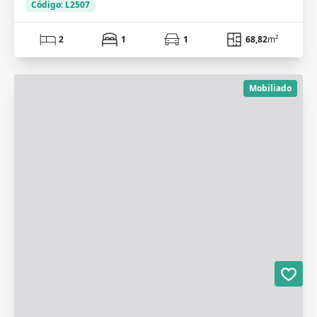
Código: L2507
2
1
1
68,82
m²
Mobiliado