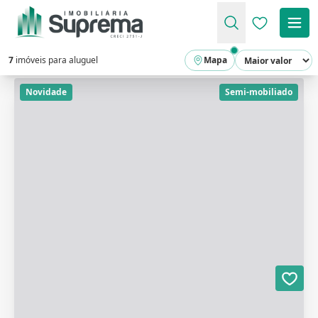
Favoritos (
7
imóveis para aluguel
Mapa
Novidade
Semi-mobiliado