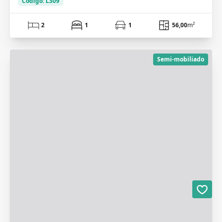
Código: L309
2
1
1
56,00
m²
Semi-mobiliado