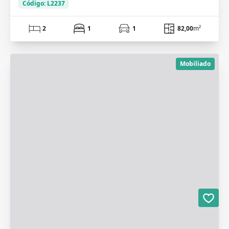
Código: L2237
2
1
1
82,00
m²
Mobiliado