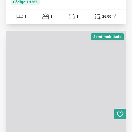
Código: L1265
1
1
1
26,00
m²
Semi-mobiliado