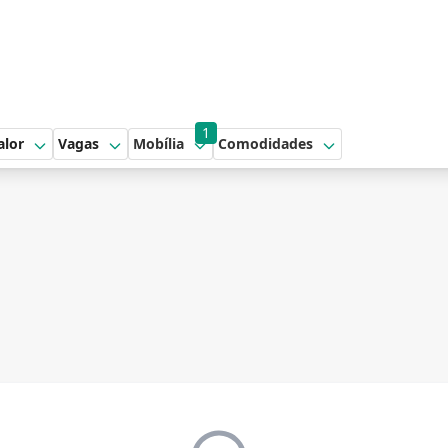
1
alor
Vagas
Mobília
Comodidades