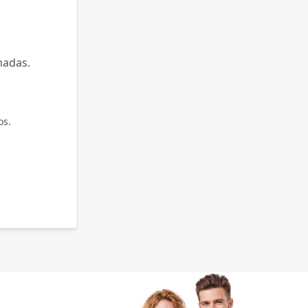
madas.
os.
.